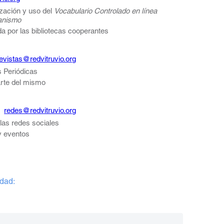
ización y uso del
Vocabulario Controlado en línea
banismo
a por las bibliotecas cooperantes
evistas@redvitruvio.org
s Periódicas
arte del mismo
 |
redes@redvitruvio.org
 las redes sociales
 y eventos
edad: