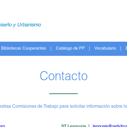
Bibliotecas Cooperantes
Catálogo de PP
Vocabulario
Contacto
stras Comisiones de Trabajo para solicitar información sobre lo
org
ST Lenguaje |
lenguaje@redvitruv