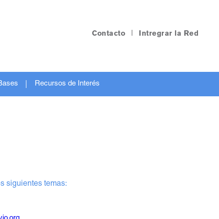
Contacto
|
Intregrar la Red
Bases
Recursos de Interés
s siguientes temas:
io.org