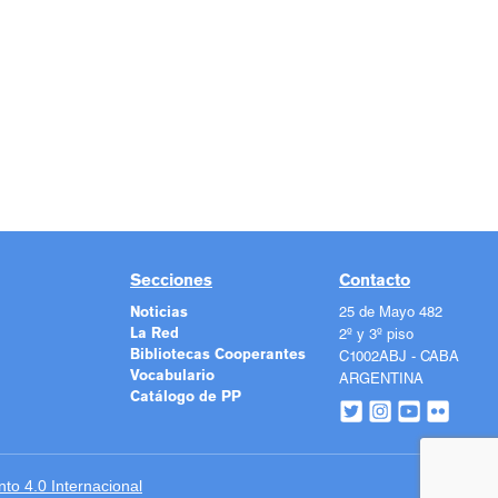
Secciones
Contacto
Noticias
25 de Mayo 482
La Red
2º y 3º piso
Bibliotecas Cooperantes
C1002ABJ - CABA
Vocabulario
ARGENTINA
Catálogo de PP
o 4.0 Internacional